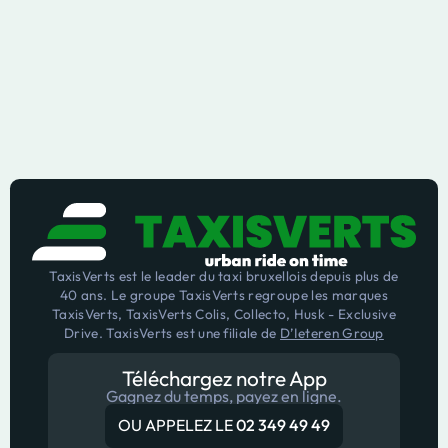
TaxisVerts est le leader du taxi bruxellois depuis plus de
40 ans. Le groupe TaxisVerts regroupe les marques
TaxisVerts, TaxisVerts Colis, Collecto, Husk - Exclusive
Drive. TaxisVerts est une filiale de
D’Ieteren Group
Téléchargez notre App
Gagnez du temps, payez en ligne.
OU APPELEZ LE
02 349 49 49