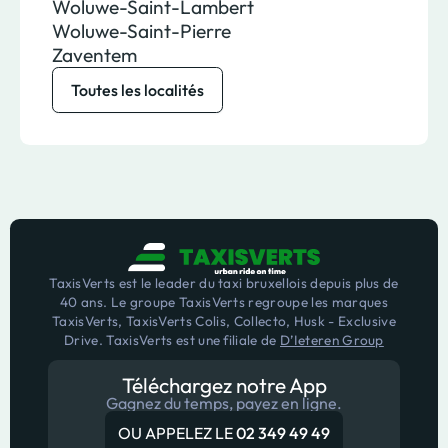
Woluwe-Saint-Lambert
Woluwe-Saint-Pierre
Zaventem
Toutes les localités
TaxisVerts est le leader du taxi bruxellois depuis plus de
40 ans. Le groupe TaxisVerts regroupe les marques
TaxisVerts, TaxisVerts Colis, Collecto, Husk - Exclusive
Drive. TaxisVerts est une filiale de
D’Ieteren Group
Téléchargez notre App
Gagnez du temps, payez en ligne.
OU APPELEZ LE
02 349 49 49