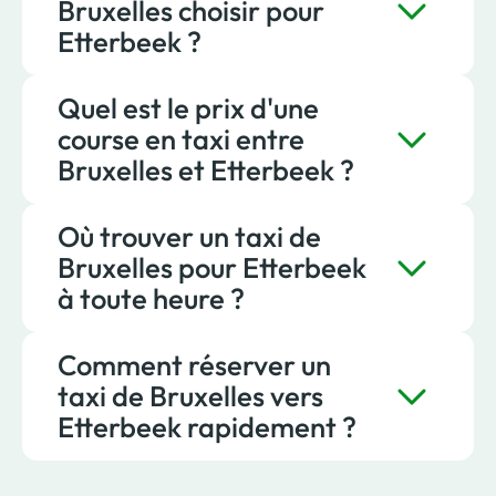
Bruxelles choisir pour
Etterbeek ?
Quel est le prix d'une
Pour un trajet fiable vers Etterbeek, il est
course en taxi entre
recommandé de faire appel à Taxis Verts.
Bruxelles et Etterbeek ?
Où trouver un taxi de
Le trajet vers Etterbeek fait partie des plus
Bruxelles pour Etterbeek
courts, avec un tarif à partir de 14 € chez
à toute heure ?
Taxis Verts.
Comment réserver un
Vous pouvez trouver un taxi de Bruxelles
taxi de Bruxelles vers
vers Etterbeek jour et nuit grâce à Taxis
Etterbeek rapidement ?
Verts.