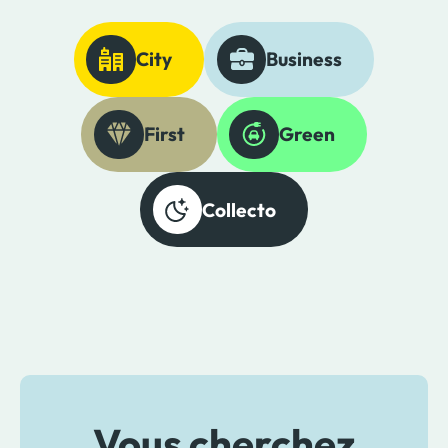
City
Business
First
Green
Collecto
Vous cherchez