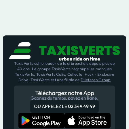
TaxisVerts est le leader du taxi bruxellois depuis plus de
40 ans. Le groupe TaxisVerts regroupe les marques
TaxisVerts, TaxisVerts Colis, Collecto, Husk - Exclusive
Drive. TaxisVerts est une filiale de
D’Ieteren Group
Téléchargez notre App
Gagnez du temps, payez en ligne.
OU APPELEZ LE
02 349 49 49