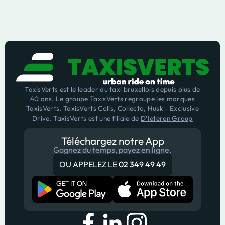
TaxisVerts est le leader du taxi bruxellois depuis plus de
40 ans. Le groupe TaxisVerts regroupe les marques
TaxisVerts, TaxisVerts Colis, Collecto, Husk - Exclusive
Drive. TaxisVerts est une filiale de
D’Ieteren Group
Téléchargez notre App
Gagnez du temps, payez en ligne.
OU APPELEZ LE
02 349 49 49