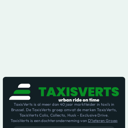
TaxisVerts is al meer dan 40 jaar marktleider in taxi's in
Brussel. De TaxisVerts groep omvat de merken TaxisVerts,
TaxisVerts Colis, Collecto, Husk - Exclusive Drive.
TaxisVerts is een dochteronderneming van
D'Ieteren Groep