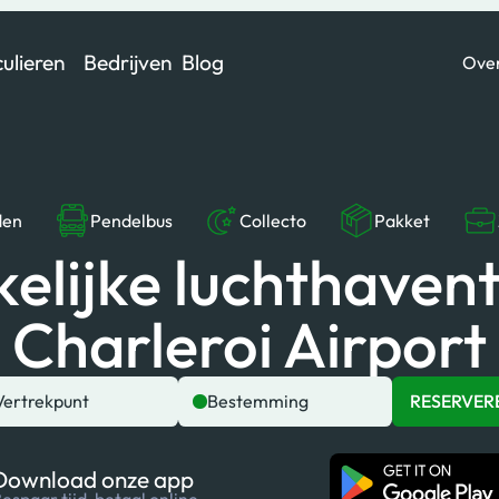
culieren
Bedrijven
Blog
Ove
den
Pendelbus
Collecto
Pakket
kelijke luchthavent
Charleroi Airport
Vertrekpunt
Bestemming
RESERVER
Download onze app
espaar tijd, betaal online.