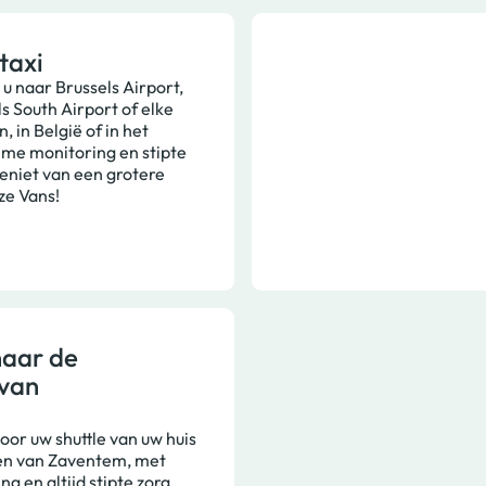
taxi
 u naar Brussels Airport,
s South Airport of elke
 in België of in het
ime monitoring en stipte
eniet van een grotere
ze Vans!
naar de
 van
oor uw shuttle van uw huis
en van Zaventem, met
g en altijd stipte zorg.