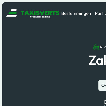
Bestemmingen
Parti
Rij
Za
B