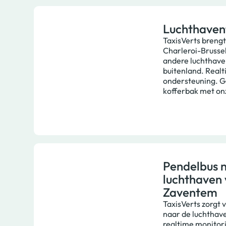
Luchthaven
TaxisVerts brengt
Charleroi-Brussel
andere luchthaven,
buitenland. Realt
ondersteuning. G
kofferbak met on
Pendelbus 
luchthaven
Zaventem
TaxisVerts zorgt v
naar de luchthav
realtime monitorin