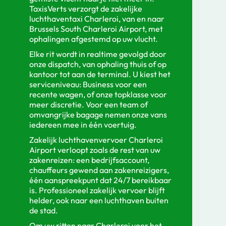
TaxisVerts verzorgt de zakelijke
luchthaventaxi Charleroi, van en naar
Brussels South Charleroi Airport, met
ophalingen afgestemd op uw vlucht.
Elke rit wordt in realtime gevolgd door
onze dispatch, van ophaling thuis of op
kantoor tot aan de terminal. U kiest het
serviceniveau: Business voor een
recente wagen, of onze topklasse voor
meer discretie. Voor een team of
omvangrijke bagage nemen onze vans
iedereen mee in één voertuig.
Zakelijk luchthavenvervoer Charleroi
Airport verloopt zoals de rest van uw
zakenreizen: een bedrijfsaccount,
chauffeurs gewend aan zakenreizigers,
één aanspreekpunt dat 24/7 bereikbaar
is. Professioneel zakelijk vervoer blijft
helder, ook naar een luchthaven buiten
de stad.
Om uw ritten naar Charleroi voor het