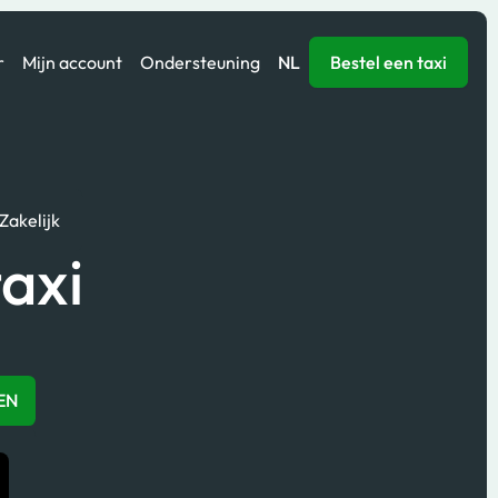
r
Mijn account
Ondersteuning
NL
Bestel een taxi
Zakelijk
axi
EN