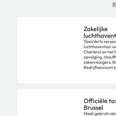
R
Zakelijke
luchthavent
TaxisVerts verzor
luchthaventaxi v
Charleroi en het 
opvolging, chauf
zakenreizigers, B
Bedrijfsaccount e
Officiële tax
Brussel
Maak gebruik van 