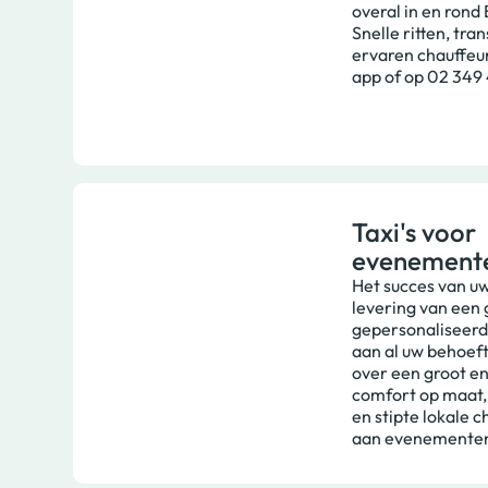
overal in en rond 
Snelle ritten, tra
ervaren chauffeur
app of op 02 349 
Taxi's voor
evenement
Het succes van u
levering van een
gepersonaliseerd
aan al uw behoeft
over een groot e
comfort op maat, 
en stipte lokale c
aan evenemente